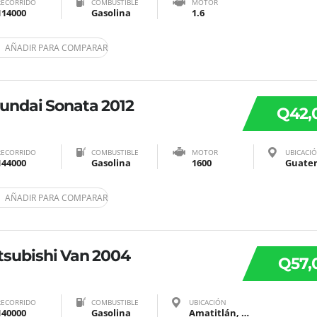
RECORRIDO
COMBUSTIBLE
MOTOR
114000
Gasolina
1.6
AÑADIR PARA COMPARAR
undai Sonata 2012
Q42,
RECORRIDO
COMBUSTIBLE
MOTOR
UBICACI
144000
Gasolina
1600
AÑADIR PARA COMPARAR
tsubishi Van 2004
Q57,
RECORRIDO
COMBUSTIBLE
UBICACIÓN
140000
Gasolina
Amatitlán, Guatemala