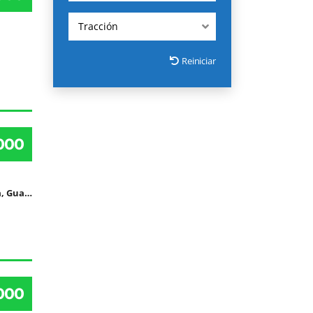
Tracción
Reiniciar
000
Guatemala, Guatemala, Guatemala
000