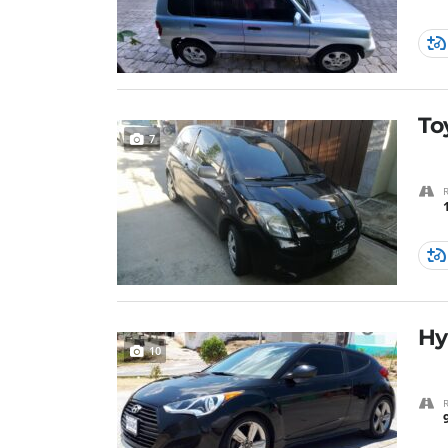
To
7
Hy
10