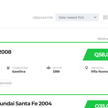
Date: newest first
ORDENAR POR:
Mostra
 2008
Q58,
COMBUSTIBLE
MOTOR
UBICACIÓN
Gasolina
3300
OMPARAR
undai Santa Fe 2004
Q35,