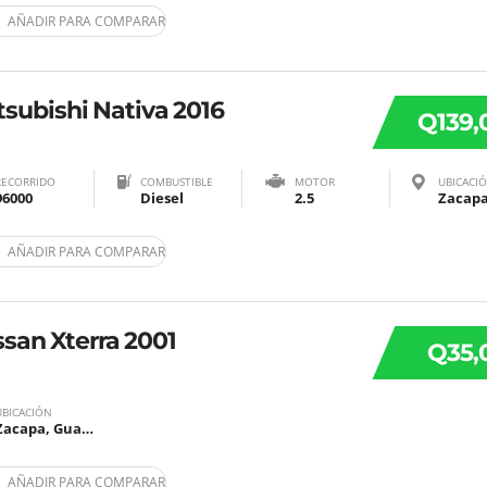
AÑADIR PARA COMPARAR
tsubishi Nativa 2016
Q139,
RECORRIDO
COMBUSTIBLE
MOTOR
UBICACI
96000
Diesel
2.5
AÑADIR PARA COMPARAR
ssan Xterra 2001
Q35,
UBICACIÓN
Zacapa, Guatemala
AÑADIR PARA COMPARAR