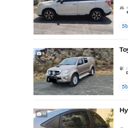
To
4
C
D
Hy
10