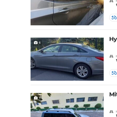
Hy
6
Mi
1