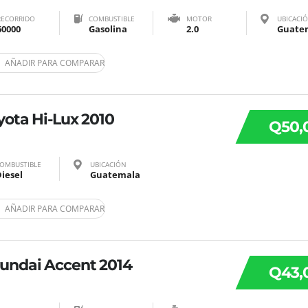
RECORRIDO
COMBUSTIBLE
MOTOR
UBICACI
60000
Gasolina
2.0
Guate
AÑADIR PARA COMPARAR
yota Hi-Lux 2010
Q50,
OMBUSTIBLE
UBICACIÓN
iesel
Guatemala
AÑADIR PARA COMPARAR
undai Accent 2014
Q43,