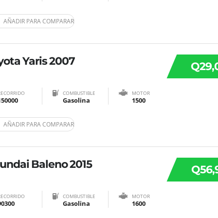
AÑADIR PARA COMPARAR
yota Yaris 2007
Q29,
RECORRIDO
COMBUSTIBLE
MOTOR
150000
Gasolina
1500
AÑADIR PARA COMPARAR
undai Baleno 2015
Q56,
RECORRIDO
COMBUSTIBLE
MOTOR
90300
Gasolina
1600