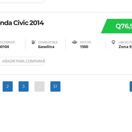
nda Civic 2014
Q76,
RECORRIDO
COMBUSTIBLE
MOTOR
UBICACI
80104
Gasolina
1500
AÑADIR PARA COMPARAR
2
3
…
51