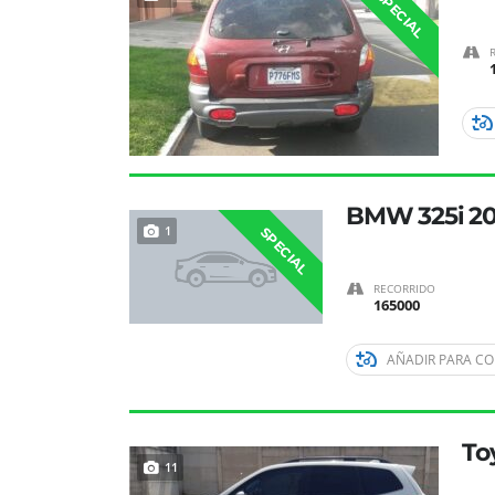
SPECIAL
BMW 325i 2
1
SPECIAL
RECORRIDO
165000
AÑADIR PARA C
To
11