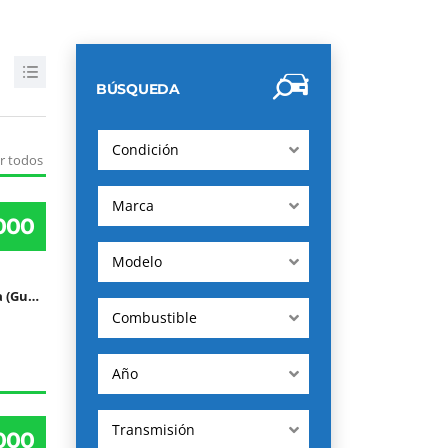
BÚSQUEDA
Condición
r todos
Marca
000
Modelo
Villa Nueva (Guatemala), Guatemala, Guatemala
Combustible
Año
Transmisión
000