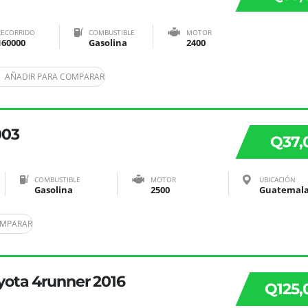
RECORRIDO
COMBUSTIBLE
MOTOR
160000
Gasolina
2400
AÑADIR PARA COMPARAR
003
Q37,
COMBUSTIBLE
MOTOR
UBICACIÓN
Gasolina
2500
OMPARAR
yota 4runner 2016
Q125,