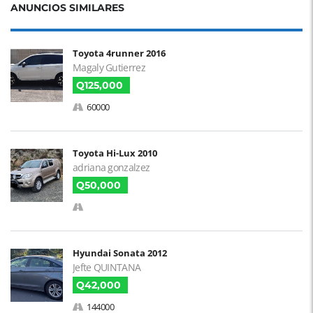
ANUNCIOS SIMILARES
Toyota 4runner 2016
Magaly Gutierrez
Q125,000
60000
Toyota Hi-Lux 2010
adriana gonzalzez
Q50,000
Hyundai Sonata 2012
Jefte QUINTANA
Q42,000
144000