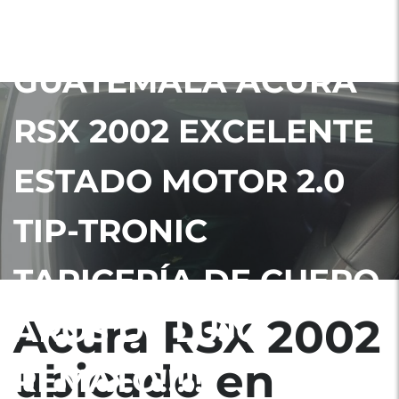
UBICADO EN
GUATEMALA ACURA
RSX 2002 EXCELENTE
ESTADO MOTOR 2.0
TIP-TRONIC
TAPICERÍA DE CUERO
Acura RSX 2002
AROS DE LUJO
ubicado en
REMATO!!!!!!