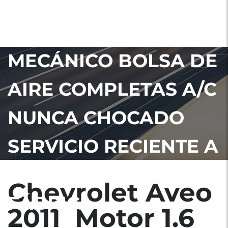
CHEVROLET AVEO
2011 MOTOR 1.6
MECÁNICO BOLSA DE
AIRE COMPLETAS A/C
NUNCA CHOCADO
SERVICIO RECIENTE A
MOTOR RADIO DE
Chevrolet Aveo
FÁBRICA
2011 Motor 1.6