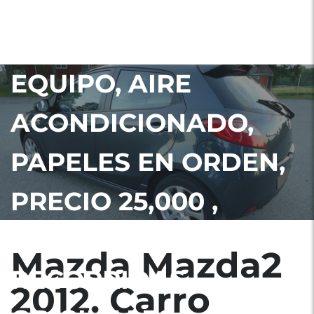
CARRO NÍTIDO, CERO
RUIDOS, FULL
EQUIPO, AIRE
ACONDICIONADO,
PAPELES EN ORDEN,
PRECIO 25,000 ,
79,000 MILLAS
Mazda Mazda2
RECORRIDAS
2012. Carro