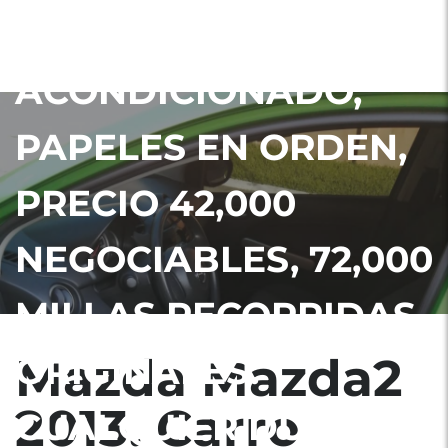
EQUIPO, AIRE
ACONDICIONADO,
PAPELES EN ORDEN,
PRECIO 42,000
NEGOCIABLES, 72,000
MILLAS RECORRIDAS
Mazda Mazda2
ORIGINALES.
2013. Carro
CUALQUIER DUDA