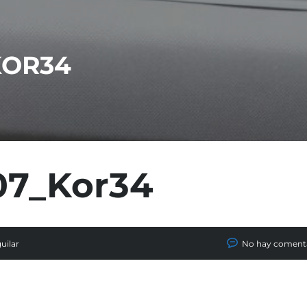
KOR34
07_Kor34
uilar
No hay coment