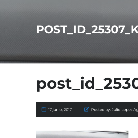
POST_ID_25307_
post_id_253
17 junio, 2017
Posted by:
Julio Lopez Ag