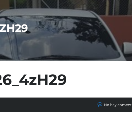
4ZH29
26_4zH29
No hay coment