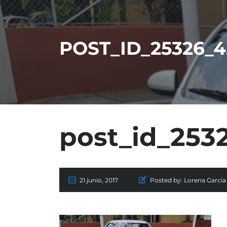
POST_ID_25326_
post_id_253
21 junio, 2017
Posted by:
Lorena Garcia