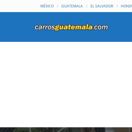
MÉXICO
GUATEMALA
EL SALVADOR
HOND