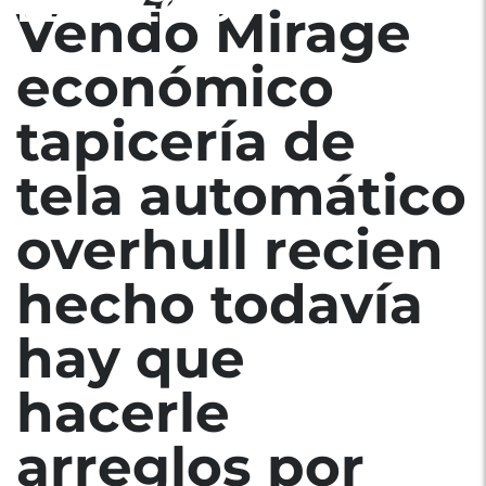
EL PRECIO.
Vendo Mirage
económico
tapicería de
tela automático
overhull recien
hecho todavía
hay que
hacerle
arreglos por