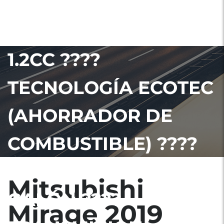
MIRAGE ????MODELO
2018 ????MOTOR
1.2CC ????
TECNOLOGÍA ECOTEC
(AHORRADOR DE
COMBUSTIBLE) ????
CONSUMO 70KM POR
Mitsubishi
GALÓN ????
Mirage 2019