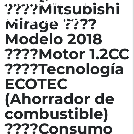
TRANSMICION:
????Mitsubishi
AUTOMÁTICA
Mirage ????
Modelo 2018
????Motor 1.2CC
????Tecnología
ECOTEC
(Ahorrador de
combustible)
????Consumo