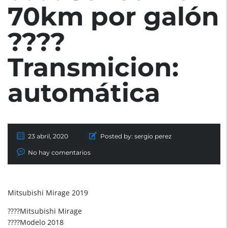
70km por galón
????
Transmicion:
automática
23 abril, 2020
Posted by:
sergio perez
No hay comentarios
Mitsubishi Mirage 2019
????Mitsubishi Mirage
????Modelo 2018