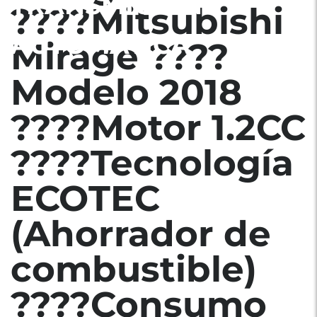
TRANSMICION:
????Mitsubishi
AUTOMÁTICA
Mirage ????
Modelo 2018
????Motor 1.2CC
????Tecnología
ECOTEC
(Ahorrador de
combustible)
????Consumo