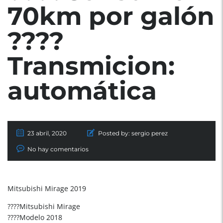
70km por galón
????
Transmicion:
automática
23 abril, 2020
Posted by:
sergio perez
No hay comentarios
Mitsubishi Mirage 2019
????Mitsubishi Mirage
????Modelo 2018