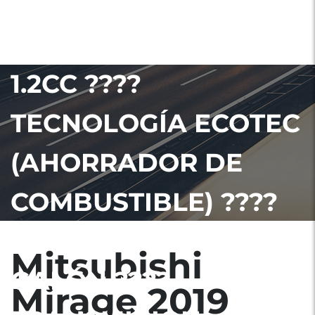
MIRAGE ????MODELO
2018 ????MOTOR
1.2CC ????
TECNOLOGÍA ECOTEC
(AHORRADOR DE
COMBUSTIBLE) ????
CONSUMO 70KM POR
Mitsubishi
GALÓN ????
Mirage 2019