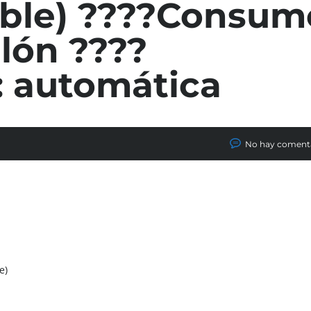
ble) ????Consum
lón ????
: automática
No hay coment
e)