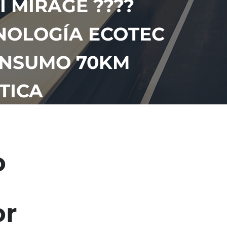
I MIRAGE ????
CNOLOGÍA ECOTEC
ONSUMO 70KM
TICA
o
or