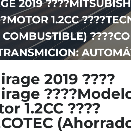
GE 2019 ????MITSUBISH
??MOTOR 1.2CC ????TE
 COMBUSTIBLE) ????C
TRANSMICION: AUTOMÁ
irage 2019 ????
Mirage ????Model
or 1.2CC ????
ECOTEC (Ahorrad