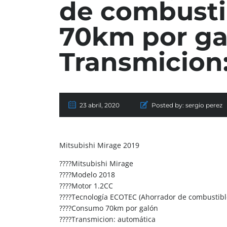
de combusti
70km por ga
Transmicion
23 abril, 2020
Posted by:
sergio perez
Mitsubishi Mirage 2019
????Mitsubishi Mirage
????Modelo 2018
????Motor 1.2CC
????Tecnología ECOTEC (Ahorrador de combustibl
????Consumo 70km por galón
????Transmicion: automática