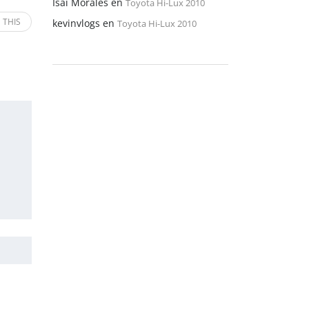
Isaí Morales
en
Toyota Hi-Lux 2010
 THIS
kevinvlogs
en
Toyota Hi-Lux 2010