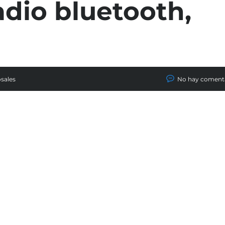
dio bluetooth,
osales
No hay coment