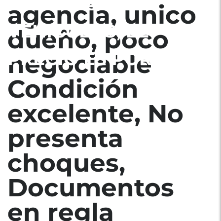
FLOTILLA DE 4
agencia, unico
VEHICULOS, EL
dueño, poco
PRECIO ES POR C/U.
negociable
Condición
excelente, No
presenta
choques,
Documentos
en regla