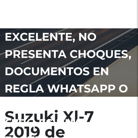
NEGOCIABLE
CONDICIÓN
EXCELENTE, NO
PRESENTA CHOQUES,
DOCUMENTOS EN
REGLA WHATSAPP O
LLAMADAS AL: 5922-
Suzuki Xl-7
6754, ES UNA
2019 de