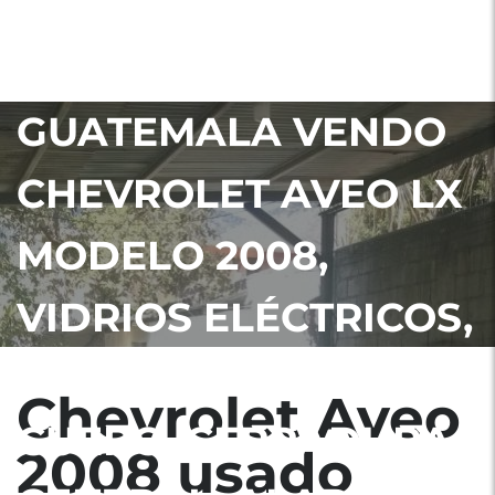
UBICADO EN
ANTIGUA
GUATEMALA VENDO
CHEVROLET AVEO LX
MODELO 2008,
VIDRIOS ELÉCTRICOS,
TAPICERÍA DE
Chevrolet Aveo
CUERO, CERRADURA
2008 usado