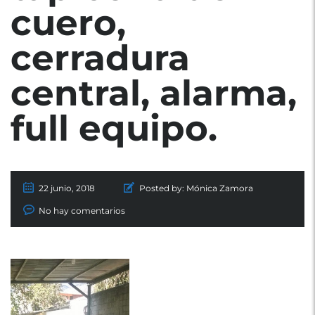
cuero,
cerradura
central, alarma,
full equipo.
22 junio, 2018
Posted by:
Mónica Zamora
No hay comentarios