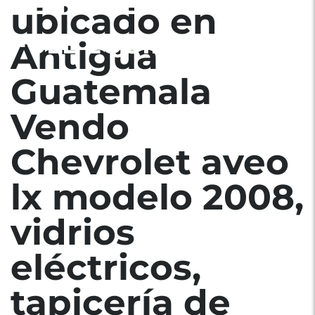
CENTRAL, ALARMA,
ubicado en
FULL EQUIPO.
Antigua
Guatemala
Vendo
Chevrolet aveo
lx modelo 2008,
vidrios
eléctricos,
tapicería de