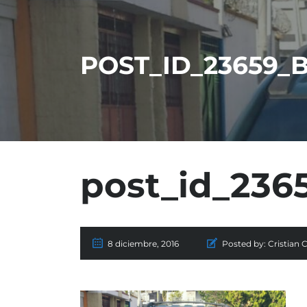
POST_ID_23659_
post_id_236
8 diciembre, 2016
Posted by:
Cristian 