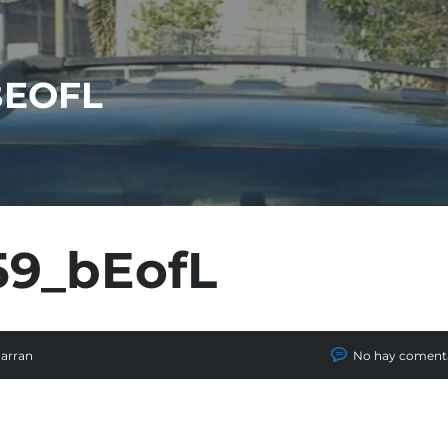
BEOFL
59_bEofL
Carran
No hay coment