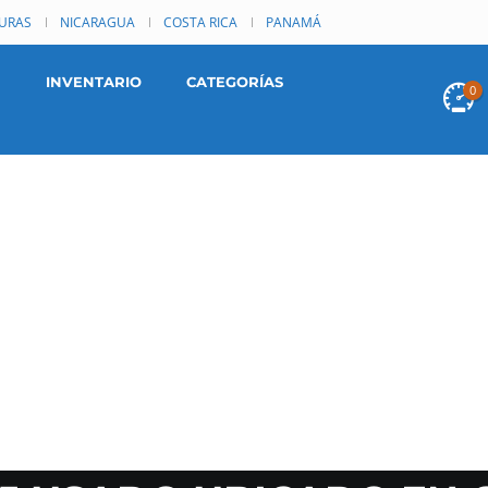
URAS
NICARAGUA
COSTA RICA
PANAMÁ
INVENTARIO
CATEGORÍAS
0