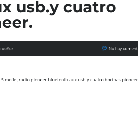
x usb.y cuatro
eer.
Ordoñez
No hay coment
15,mofle ,radio pioneer bluetooth aux usb.y cuatro bocinas pioneer