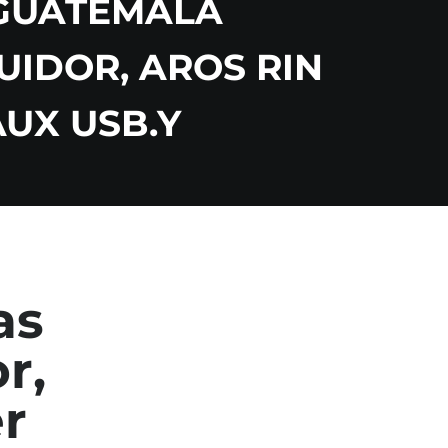
 GUATEMALA
UIDOR, AROS RIN
AUX USB.Y
as
r,
er