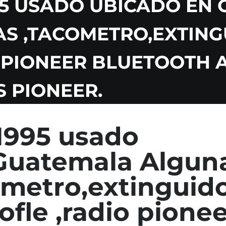
95 USADO UBICADO EN
S ,TACOMETRO,EXTING
O PIONEER BLUETOOTH 
 PIONEER.
1995 usado
Guatemala Algun
ometro,extinguido
ofle ,radio pione