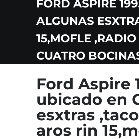
FORD ASPIRE 19
ALGUNAS ESXTRA
15,MOFLE ,RADI
CUATRO BOCINAS
Ford Aspire 
ubicado en 
esxtras ,tac
aros rin 15,m