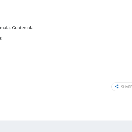
emala, Guatemala
s
SHARE