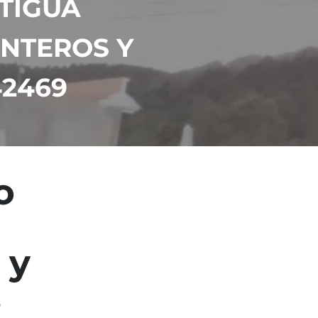
NTIGUA
NTEROS Y
42469
o
 y
s