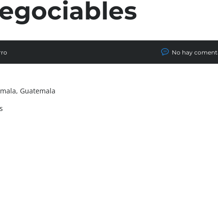
egociables
rro
No hay coment
emala, Guatemala
s