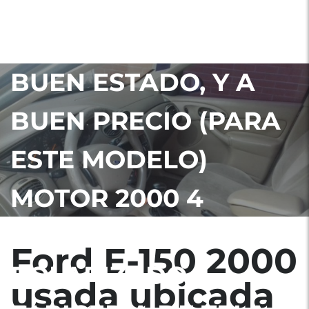
VILLA NUEVA, ZONA
4, GUATEMALA EN
BUEN ESTADO, Y A
BUEN PRECIO (PARA
ESTE MODELO)
MOTOR 2000 4
PUERTAS
Ford E-150 2000
POLARIZADO
usada ubicada