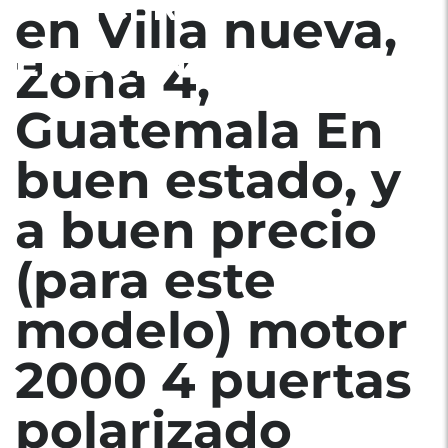
TAPICERIA DE TELA
en Villa nueva,
EN BUEN ESTADO.
Zona 4,
Guatemala En
buen estado, y
a buen precio
(para este
modelo) motor
2000 4 puertas
polarizado