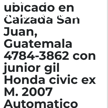
ACONDICIONADO
ubicado en
AROS ORIGINALES
Calzada San
Juan,
Guatemala
4784-3862 con
junior gil
Honda civic ex
M. 2007
Automatico