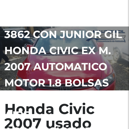
CALZADA SAN JUAN,
GUATEMALA 4784-
3862 CON JUNIOR GIL
HONDA CIVIC EX M.
2007 AUTOMATICO
MOTOR 1.8 BOLSAS
DE AIRE COMPLETAS
Honda Civic
AIRE
2007 usado