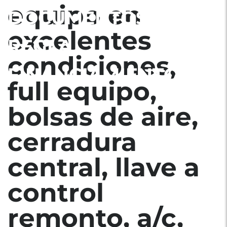
equipo en
DOCUMENTOS EN
excelentes
REGLA.
condiciones,
FINANCIAMIENTO
full equipo,
bolsas de aire,
cerradura
central, llave a
control
remonto, a/c,