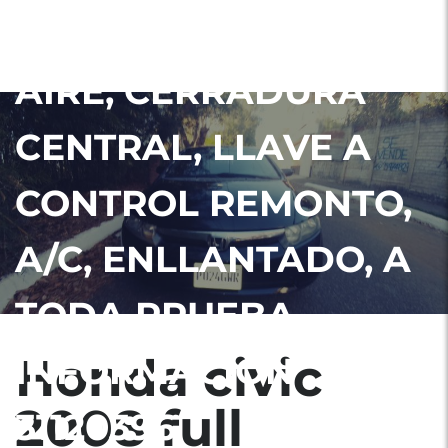
EQUIPO, BOLSAS DE
AIRE, CERRADURA
CENTRAL, LLAVE A
CONTROL REMONTO,
A/C, ENLLANTADO, A
TODA PRUEBA,
Honda civic
INFORMACION
2008 full
31120396