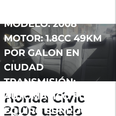
CIVIC 2008 EX
MODELO: 2008
MOTOR: 1.8CC 49KM
POR GALON EN
CIUDAD
TRANSMISIÓN:
Honda Civic
AUTOMATICO FULL
2008 usado
EQUIPO SUNROOF