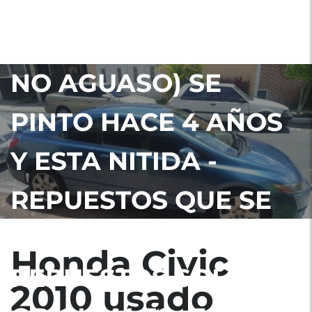
-LLANTAS EN UN 70%
-PINTURA AL 100% (
NO AGUASO) SE
PINTO HACE 4 AÑOS
Y ESTA NITIDA -
REPUESTOS QUE SE
LE HAN PUESTO
Honda Civic
REPUESTOS SOLO
2010 usado