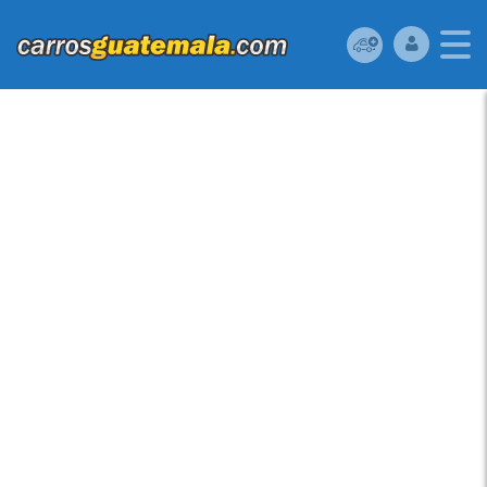
HONDA CIVIC 2010
USADO UBICADO EN
GUATEMALA -MOTOR
A TODA PRUEBA,
BIEN CUIDADO (SOLO
ACEITE 10/30
SINTETICO A USADO)