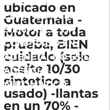
ORIGINALES -TODO
ubicado en
EL KIT DE ACEITE
Guatemala -
SIEMPRE SE HA
Motor a toda
prueba, BIEN
COMPRADO EN
cuidado (solo
AGENCIA -NO ES DE
aceite 10/30
AGENCIA -
sintetico a
AUTOMATICO
usado) -llantas
en un 70% -