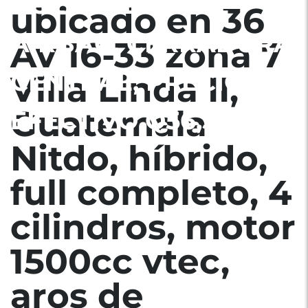
BOLSAS DE AIRE
ubicado en 36
AIRBAG, CERRADURA
Av 16-33 zona 7
CENTRAL, PRECIO EN
Villa Linda II,
Guatemala
EFECTIVO Q56,500
Nitdo, híbrido,
full completo, 4
cilindros, motor
1500cc vtec,
aros de