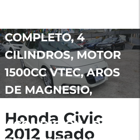
GUATEMALA NITDO,
HÍBRIDO, FULL
COMPLETO, 4
CILINDROS, MOTOR
1500CC VTEC, AROS
DE MAGNESIO,
NEBLINERAS, AIRE
Honda Civic
ACONDICIONADO,
2012 usado