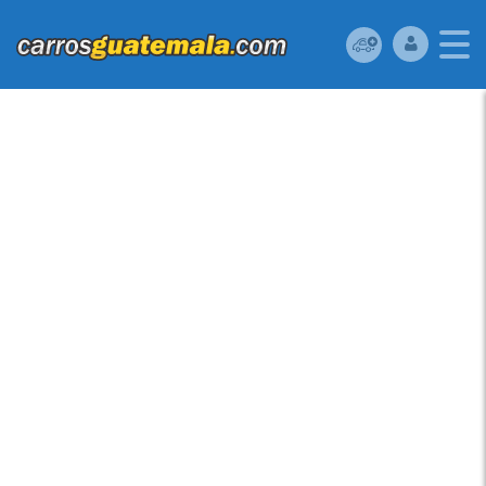
HONDA CIVIC 2012
USADO UBICADO EN
36 AV 16-33 ZONA 7
VILLA LINDA II,