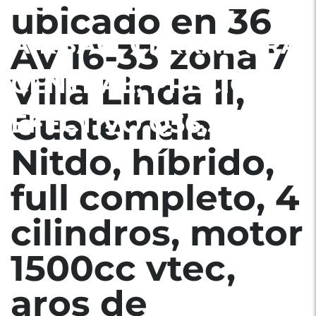
BOLSAS DE AIRE
ubicado en 36
AIRBAG, CERRADURA
Av 16-33 zona 7
CENTRAL, PRECIO EN
Villa Linda II,
Guatemala
EFECTIVO Q56,500
Nitdo, híbrido,
full completo, 4
cilindros, motor
1500cc vtec,
aros de