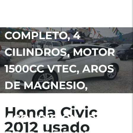
GUATEMALA NITDO,
HÍBRIDO, FULL
COMPLETO, 4
CILINDROS, MOTOR
1500CC VTEC, AROS
DE MAGNESIO,
NEBLINERAS, AIRE
Honda Civic
ACONDICIONADO,
2012 usado