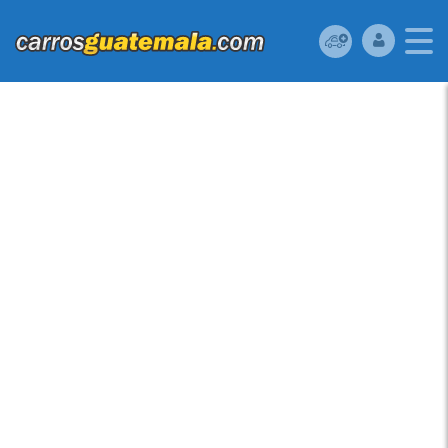
HONDA CIVIC 2012
USADO UBICADO EN
36 AV 16-33 ZONA 7
VILLA LINDA II,