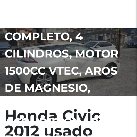
GUATEMALA NITDO,
HÍBRIDO, FULL
COMPLETO, 4
CILINDROS, MOTOR
1500CC VTEC, AROS
DE MAGNESIO,
NEBLINERAS, AIRE
Honda Civic
ACONDICIONADO,
2012 usado