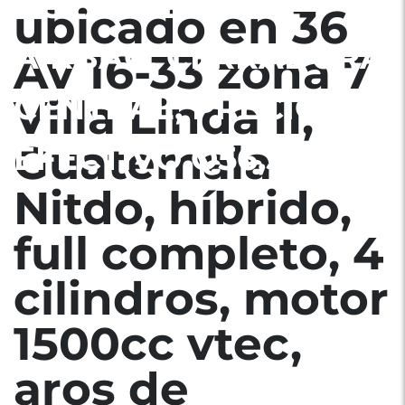
BOLSAS DE AIRE
ubicado en 36
AIRBAG, CERRADURA
Av 16-33 zona 7
CENTRAL, PRECIO EN
Villa Linda II,
Guatemala
EFECTIVO Q56,500
Nitdo, híbrido,
full completo, 4
cilindros, motor
1500cc vtec,
aros de