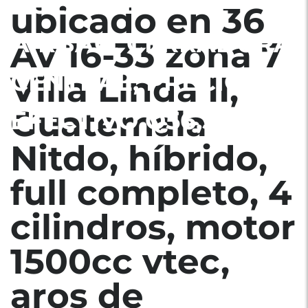
BOLSAS DE AIRE
ubicado en 36
AIRBAG, CERRADURA
Av 16-33 zona 7
CENTRAL, PRECIO EN
Villa Linda II,
Guatemala
EFECTIVO Q56,500
Nitdo, híbrido,
full completo, 4
cilindros, motor
1500cc vtec,
aros de