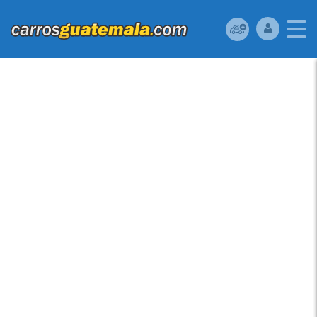
HONDA CIVIC 2012
USADO UBICADO EN
36 AV 16-33 ZONA 7
VILLA LINDA II,