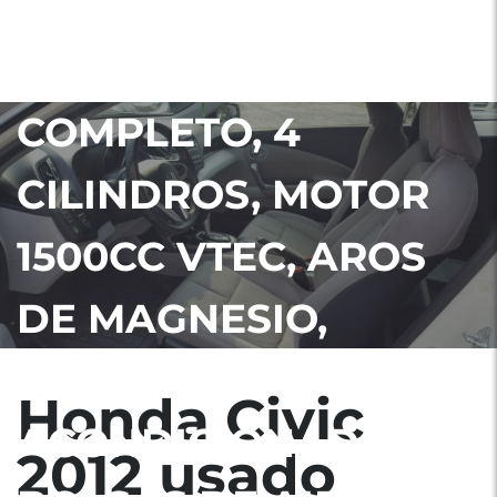
GUATEMALA NITDO,
HÍBRIDO, FULL
COMPLETO, 4
CILINDROS, MOTOR
1500CC VTEC, AROS
DE MAGNESIO,
NEBLINERAS, AIRE
Honda Civic
ACONDICIONADO,
2012 usado