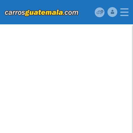
HONDA CIVIC 2012
USADO UBICADO EN
36 AV 16-33 ZONA 7
VILLA LINDA II,