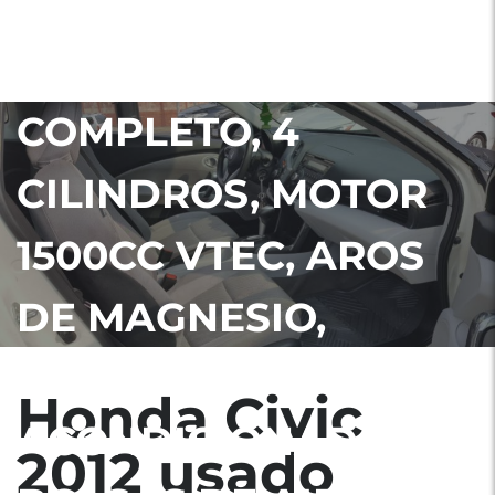
GUATEMALA NITDO,
HÍBRIDO, FULL
COMPLETO, 4
CILINDROS, MOTOR
1500CC VTEC, AROS
DE MAGNESIO,
NEBLINERAS, AIRE
Honda Civic
ACONDICIONADO,
2012 usado