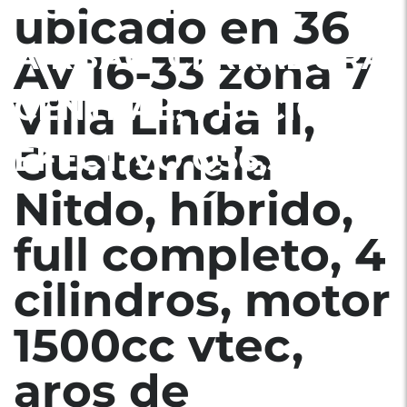
BOLSAS DE AIRE
ubicado en 36
AIRBAG, CERRADURA
Av 16-33 zona 7
CENTRAL, PRECIO EN
Villa Linda II,
Guatemala
EFECTIVO Q56,500
Nitdo, híbrido,
full completo, 4
cilindros, motor
1500cc vtec,
aros de