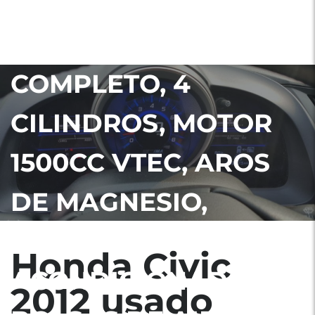
GUATEMALA NITDO,
HÍBRIDO, FULL
COMPLETO, 4
CILINDROS, MOTOR
1500CC VTEC, AROS
DE MAGNESIO,
NEBLINERAS, AIRE
Honda Civic
ACONDICIONADO,
2012 usado