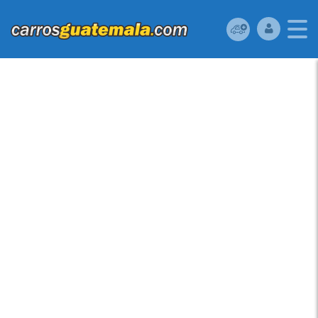
HONDA CIVIC 2012
USADO UBICADO EN
36 AV 16-33 ZONA 7
VILLA LINDA II,