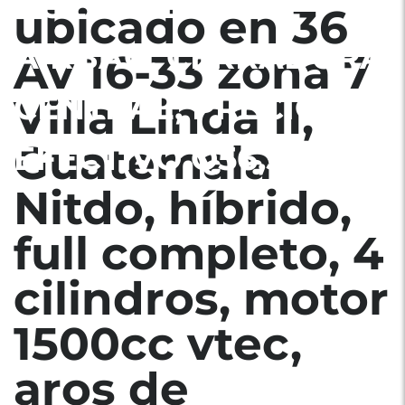
BOLSAS DE AIRE
ubicado en 36
AIRBAG, CERRADURA
Av 16-33 zona 7
CENTRAL, PRECIO EN
Villa Linda II,
Guatemala
EFECTIVO Q56,500
Nitdo, híbrido,
full completo, 4
cilindros, motor
1500cc vtec,
aros de