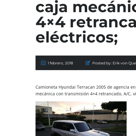
caja mecáni
4×4 retranca
eléctricos;
1 febrero, 2018
Posted by:
Erik von Qu
Camioneta Hyundai Terracan 2005 de agencia en e
mecánica con transmisión 4×4 retrancado, A/C, vid