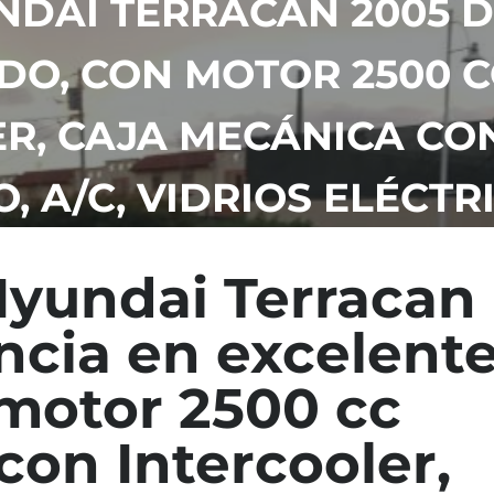
DAI TERRACAN 2005 D
DO, CON MOTOR 2500 
R, CAJA MECÁNICA CO
 A/C, VIDRIOS ELÉCTR
yundai Terracan
ncia en excelent
 motor 2500 cc
con Intercooler,