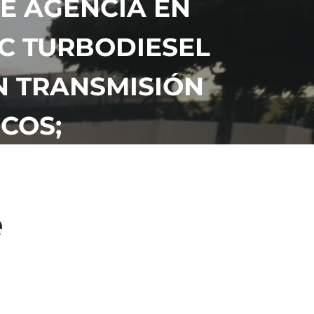
E AGENCIA EN
CC TURBODIESEL
N TRANSMISIÓN
ICOS;
e