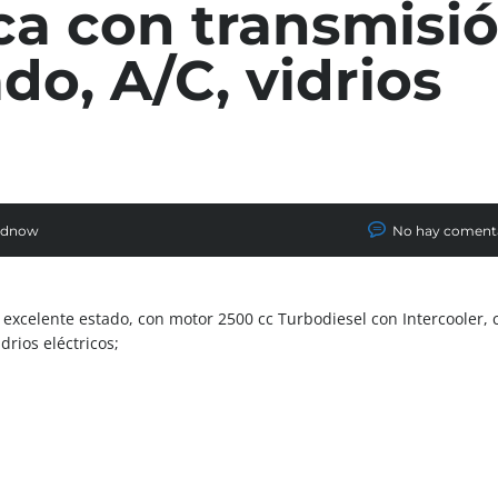
ca con transmisi
do, A/C, vidrios
ednow
No hay coment
xcelente estado, con motor 2500 cc Turbodiesel con Intercooler, 
rios eléctricos;