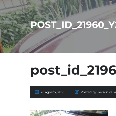
POST_ID_21960_
post_id_21
26 agosto, 2016
Posted by:
nelson vall