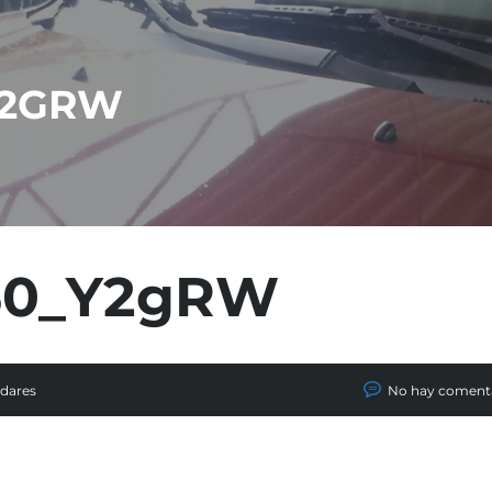
Y2GRW
960_Y2gRW
adares
No hay coment