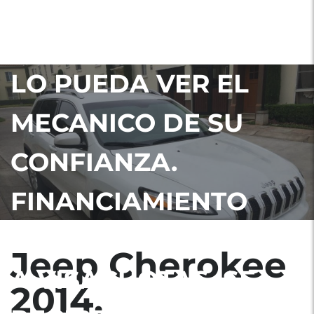
SE PROPORCIONA
FACILIDAD PARA QUE
LO PUEDA VER EL
MECANICO DE SU
CONFIANZA.
FINANCIAMIENTO
DISPONIBLE. OPCION
Jeep Cherokee
A VISACUOTAS. SE
2014,