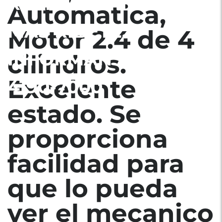
RECIBE VEHICULO
Automatica,
MAS RIBETE.
Motor 2.4 de 4
INFORMAN AL TEL.
cilindros.
Excelente
4190-7000
estado. Se
proporciona
facilidad para
que lo pueda
ver el mecanico