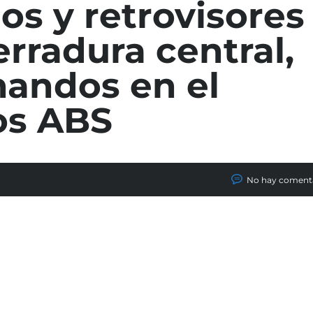
ios y retrovisores
erradura central,
mandos en el
os ABS
No hay coment