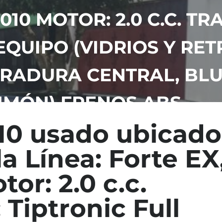
010 MOTOR: 2.0 C.C. TR
EQUIPO (VIDRIOS Y RE
RRADURA CENTRAL, BL
IMÓN) FRENOS ABS
010 usado ubicado
 Línea: Forte EX
or: 2.0 c.c.
 Tiptronic Full