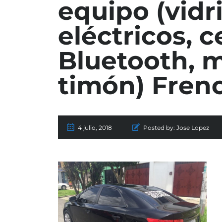
equipo (vidr
eléctricos, c
Bluetooth, 
timón) Fren
4 julio, 2018
Posted by:
Jose Lopez