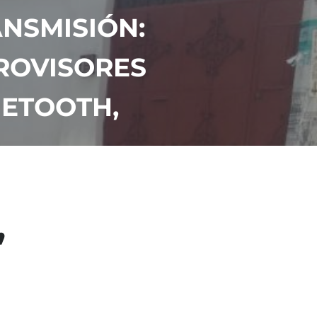
ANSMISIÓN:
TROVISORES
UETOOTH,
,