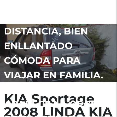
PRECIO NEGOCIABLE,
ARRANQUE A
DISTANCIA, BIEN
ENLLANTADO
CÓMODA PARA
VIAJAR EN FAMILIA.
ACLARACIÓN: NO
KIA Sportage
APARECE LA OPCIÓN
2008 LINDA KIA