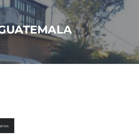
 GUATEMALA
arios