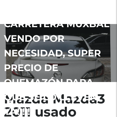
USADO UBICADO EN
CARRETERA MUXBAL
VENDO POR
NECESIDAD, SUPER
PRECIO DE
QUEMAZÓN PARA
Mazda Mazda3
QUE SE LO LLEVEN
2011 usado
YA!!!!!