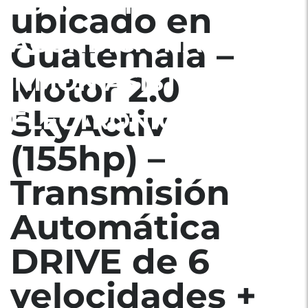
SUNROOF – AIRE
ubicado en
ACONDICIONADO –
Guatemala –
TIMÓN ASISTIDO
Motor 2.0
SkyActiv
ELECTRÓNICAMENTE
(155hp) –
Transmisión
Automática
DRIVE de 6
velocidades +