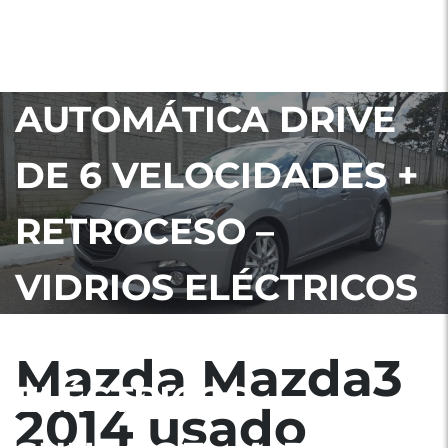
(155HP) –
TRANSMISIÓN
AUTOMÁTICA DRIVE
DE 6 VELOCIDADES +
RETROCESO –
VIDRIOS ELÉCTRICOS
– RETROVISORES
Mazda Mazda3
ELÉCTRICOS –
2014 usado