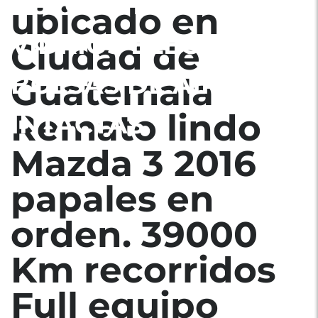
AUTOMATICA
ubicado en
VIDRIOS ELECTRICOS
Ciudad de
BOLSAS DE AIRE
Guatemala
Remato lindo
INTACTAS
Mazda 3 2016
papales en
orden. 39000
Km recorridos
Full equipo