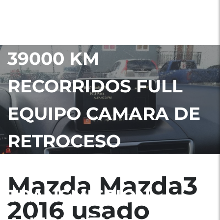
LINDO MAZDA 3 2016
PAPALES EN ORDEN.
39000 KM
RECORRIDOS FULL
EQUIPO CAMARA DE
RETROCESO
BLUEETOTH
Mazda Mazda3
TRANSMISSION
2016 usado