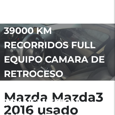
LINDO MAZDA 3 2016
PAPALES EN ORDEN.
39000 KM
RECORRIDOS FULL
EQUIPO CAMARA DE
RETROCESO
BLUEETOTH
Mazda Mazda3
TRANSMISSION
2016 usado