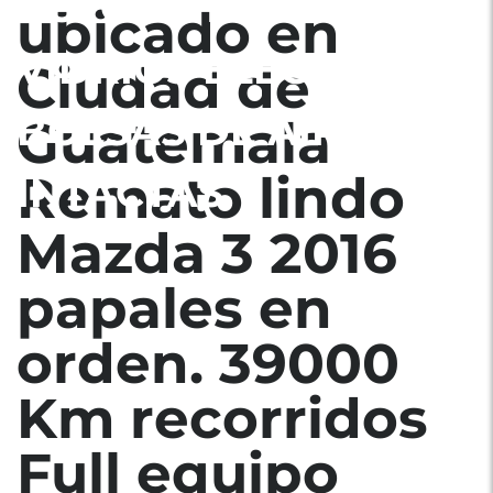
AUTOMATICA
ubicado en
VIDRIOS ELECTRICOS
Ciudad de
BOLSAS DE AIRE
Guatemala
Remato lindo
INTACTAS
Mazda 3 2016
papales en
orden. 39000
Km recorridos
Full equipo