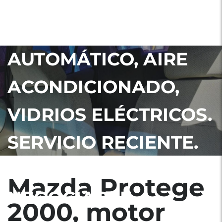
MAZDA PROTEGE
2000, MOTOR 1600,
AUTOMÁTICO, AIRE
ACONDICIONADO,
VIDRIOS ELÉCTRICOS.
SERVICIO RECIENTE.
PAPELES EN ORDEN.
Mazda Protege
NEGOCIABLE
2000, motor