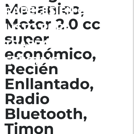
Mecanico,
PAPELES EN ORDEN
Motor 2.0 cc
LISTO PARA
super
TRASPASO, SOLO
económico,
EFECTIVO.
Recién
Enllantado,
Radio
Bluetooth,
Timon