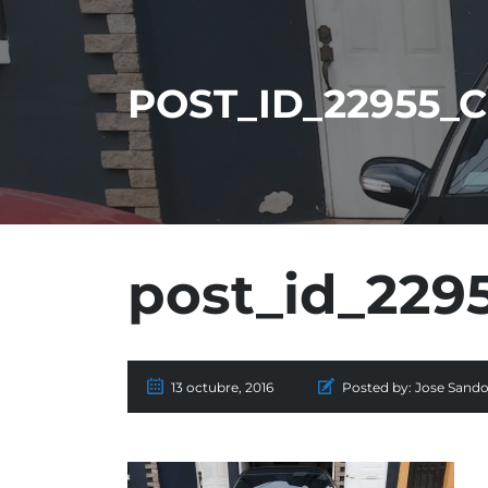
POST_ID_22955_
post_id_229
13 octubre, 2016
Posted by:
Jose Sando