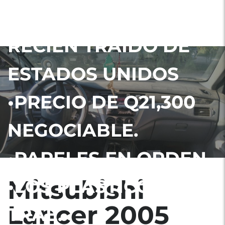
2005 •VEHÍCULO
RECIÉN TRAÍDO DE
ESTADOS UNIDOS
•PRECIO DE Q21,300
NEGOCIABLE.
•PAPELES EN ORDEN.
Mitsubishi
•LOS PLÁSTICOS LOS
Lancer 2005
TRAE.