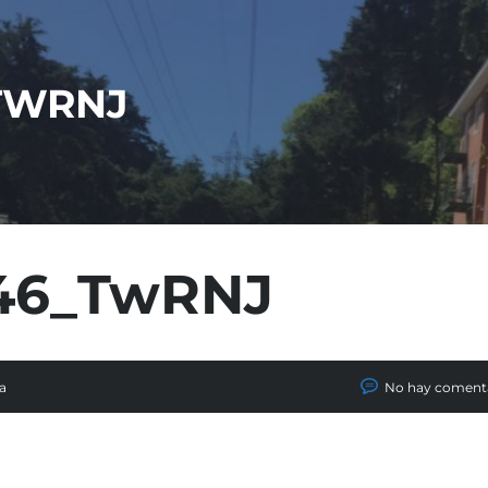
TWRNJ
946_TwRNJ
a
No hay coment