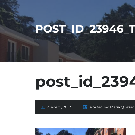
POST_ID_23946_
post_id_23
4 enero, 2017
Posted by:
Maria Quezad