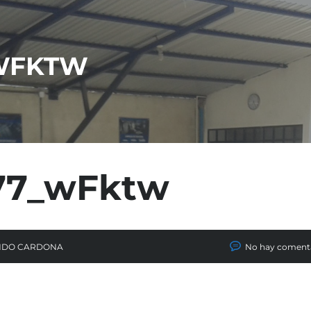
_WFKTW
277_wFktw
NDO CARDONA
No hay coment