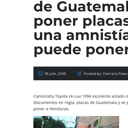
de Guatemal
poner placa
una amnistía
puede poner
18 julio, 2018
Posted by:
Damaris Palac
Camioneta Toyota Hi-Lux 1994 excelente estado m
Documentos en regla, placas de Guatemala y se 
poner a Honduras.