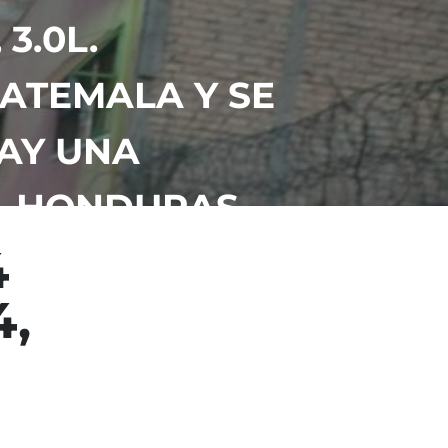
3.0L.
ATEMALA Y SE
AY UNA
A HONDURAS.
4
4,