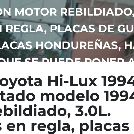
N MOTOR REBILDIADO, 
REGLA, PLACAS DE GU
LACAS HONDUREÑAS, H
 QUE SE PUEDE PONER 
oyota Hi-Lux 199
stado modelo 199
bildiado, 3.0L.
en regla, placas