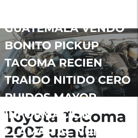
UBICADA EN
GUATEMALA VENDO
BONITO PICKUP
TACOMA RECIEN
TRAIDO NITIDO CERO
RUIDOS MAYOR
Toyota Tacoma
INFORMACIÓN
2003 usada
LLAMAR AL NUMERO