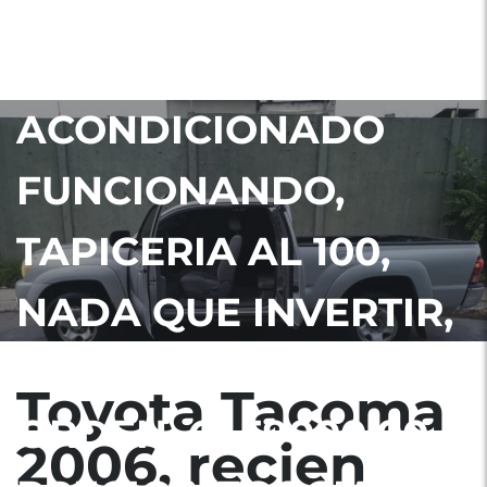
AUTOMATICO, 4×2 ,
AIRE
ACONDICIONADO
FUNCIONANDO,
TAPICERIA AL 100,
NADA QUE INVERTIR,
DOCUMENTOS EN
Toyota Tacoma
ORDEN. Q. 59000.00
2006, recien