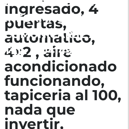
PRECIO NEGOCIABLE
ingresado, 4
INFORMACIÓN
puertas,
COMUNICARSE AL
automatico,
4×2 , aire
TEL. 41041494
acondicionado
funcionando,
tapiceria al 100,
nada que
invertir,