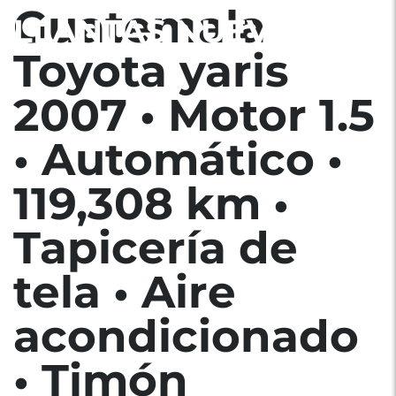
Guatemala
LLANTAS NUEVAS
Toyota yaris
2007 • Motor 1.5
• Automático •
119,308 km •
Tapicería de
tela • Aire
acondicionado
• Timón