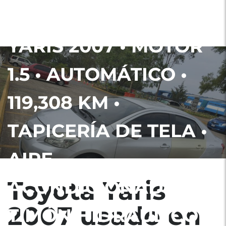
GUATEMALA TOYOTA
YARIS 2007 • MOTOR
1.5 • AUTOMÁTICO •
119,308 KM •
TAPICERÍA DE TELA •
AIRE
Toyota Yaris
ACONDICIONADO •
2007 usado en
TIMÓN HIDRÁULICO •