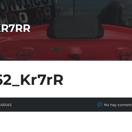
KR7RR
62_Kr7rR
CARIAS
No hay coment