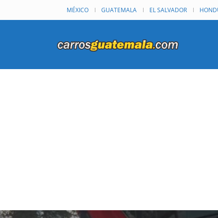
MÉXICO
GUATEMALA
EL SALVADOR
HOND