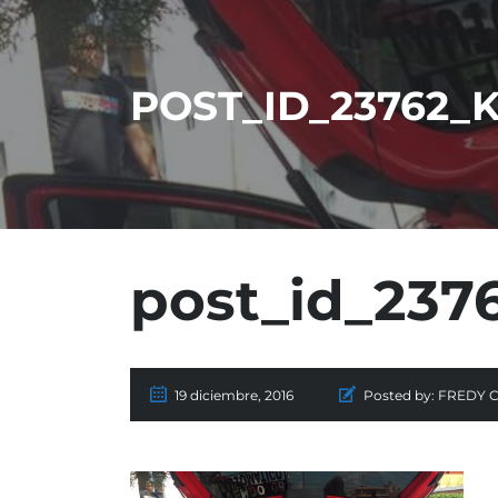
POST_ID_23762_
post_id_237
19 diciembre, 2016
Posted by:
FREDY 